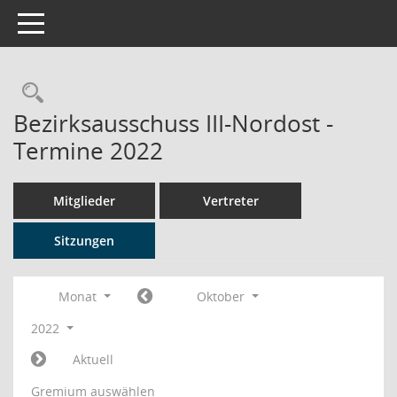
Toggle navigation
Rechercheauswahl
Bezirksausschuss III-Nordost -
Termine 2022
Mitglieder
Vertreter
Sitzungen
Monat
Oktober
2022
Aktuell
Gremium auswählen