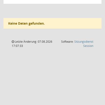
Keine Daten gefunden.
Letzte Änderung: 07.08.2026
Software:
Sitzungsdienst
(Wird in
17:07:33
Session