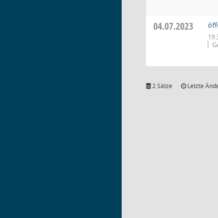
04.07.2023
öff
19:
G
2 Sätze
Letzte Ände