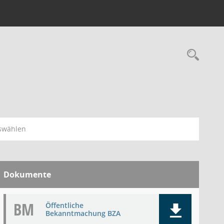
Rec
swählen
Dokumente
BM
Öffentliche
Bekanntmachung BZA