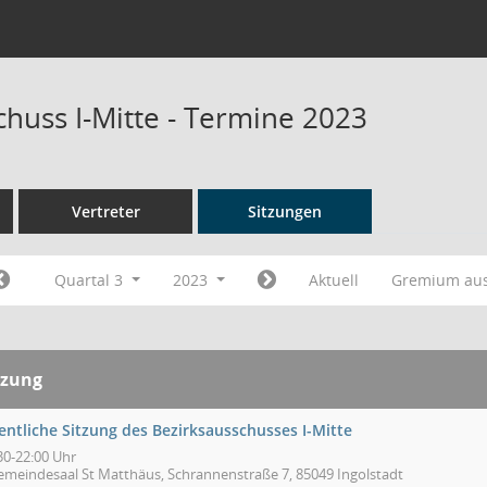
chuss I-Mitte - Termine 2023
Vertreter
Sitzungen
Quartal 3
2023
Aktuell
Gremium au
tzung
entliche Sitzung des Bezirksausschusses I-Mitte
30-22:00 Uhr
emeindesaal St Matthäus, Schrannenstraße 7, 85049 Ingolstadt