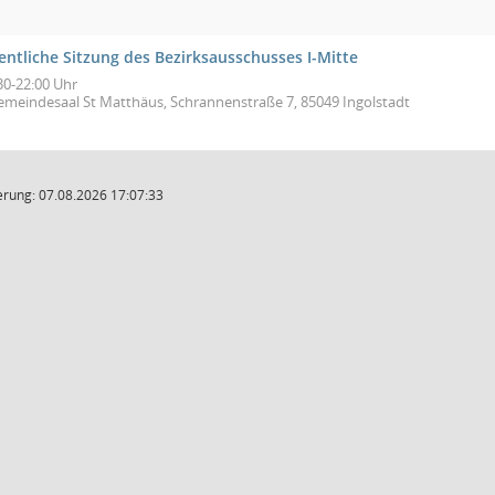
entliche Sitzung des Bezirksausschusses I-Mitte
30-22:00 Uhr
emeindesaal St Matthäus, Schrannenstraße 7, 85049 Ingolstadt
rung: 07.08.2026 17:07:33