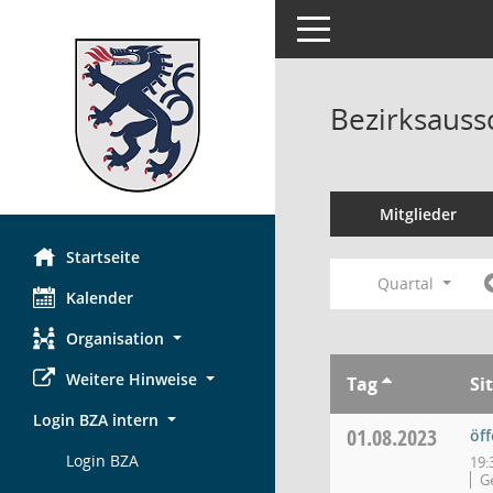
Toggle navigation
Bezirksauss
Mitglieder
Startseite
Quartal
Kalender
Organisation
Weitere Hinweise
Tag
Si
Login BZA intern
01.08.2023
öff
Login BZA
19:
G