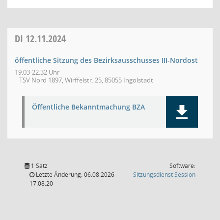
DI
12.11.2024
öffentliche Sitzung des Bezirksausschusses III-Nordost
19:03-22:32 Uhr
TSV Nord 1897, Wirffelstr. 25, 85055 Ingolstadt
Öffentliche Bekanntmachung BZA
1 Satz
Software:
(Wird in
Letzte Änderung: 06.08.2026
Sitzungsdienst
Session
17:08:20