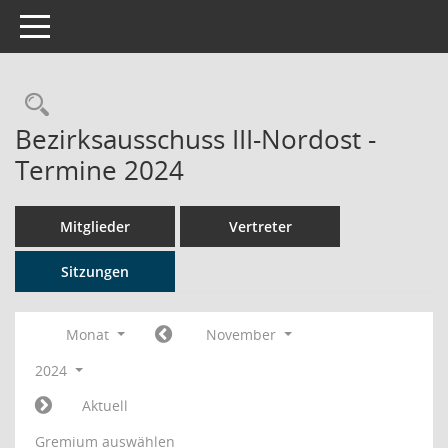
Toggle navigation
Rechercheauswahl
Bezirksausschuss III-Nordost -
Termine 2024
Mitglieder
Vertreter
Sitzungen
Monat
November
2024
Aktuell
Gremium auswählen