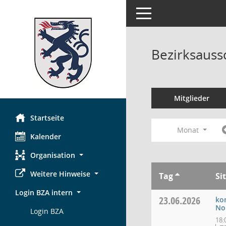
Toggle navigation
Bezirksauss
Mitglieder
Startseite
Monat
Kalender
Organisation
Weitere Hinweise
Tag
Si
Login BZA intern
23.06.2026
kon
No
Login BZA
18: