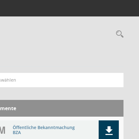
Rec
swählen
mente
M
Öffentliche Bekanntmachung
BZA