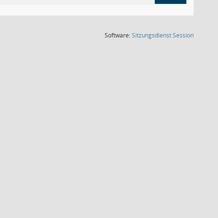
(Wird in
Software:
Sitzungsdienst
Session