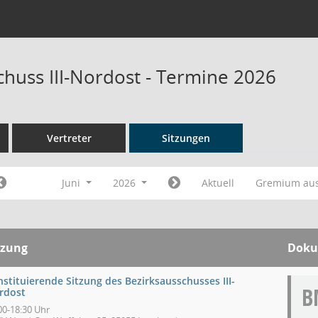
chuss III-Nordost - Termine 2026
Vertreter
Sitzungen
Juni
2026
Aktuell
Gremium au
tzung
Doku
stituierende Sitzung des Bezirksausschusses III-
B
rdost
00-18:30 Uhr