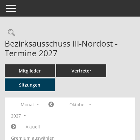
Toggle navigation
Rechercheauswahl
Bezirksausschuss III-Nordost -
Termine 2027
Mitglieder
Vertreter
Sitzungen
Monat
Oktober
2027
Aktuell
Gremium auswählen