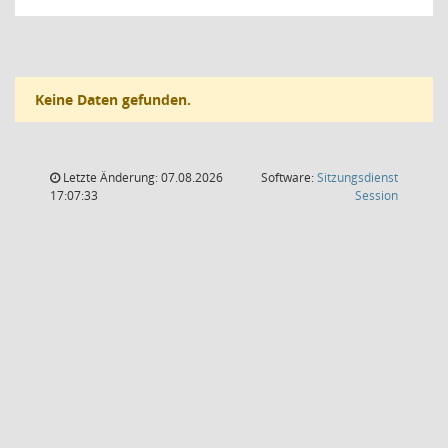
Keine Daten gefunden.
Letzte Änderung: 07.08.2026
Software:
Sitzungsdienst
(Wird in
17:07:33
Session