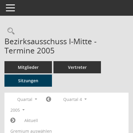
Toggle navigation
Rechercheauswahl
Bezirksausschuss I-Mitte -
Termine 2005
Mitglieder
Vertreter
Sitzungen
Quartal
Quartal 4
2005
Aktuell
Gremium auswählen