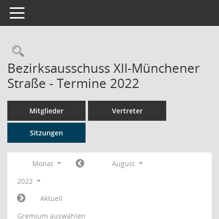
Toggle navigation
Rechercheauswahl
Bezirksausschuss XII-Münchener
Straße - Termine 2022
Mitglieder
Vertreter
Sitzungen
Monat
August
2022
Aktuell
Gremium auswählen