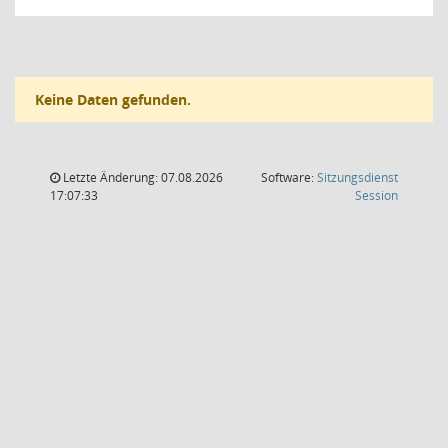
Keine Daten gefunden.
Letzte Änderung: 07.08.2026
Software:
Sitzungsdienst
(Wird in
17:07:33
Session