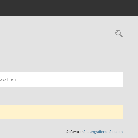
Rec
swählen
(Wird in
Software:
Sitzungsdienst
Session