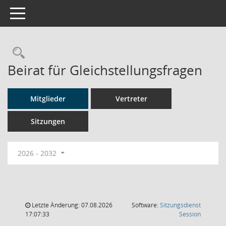
Toggle navigation
Rechercheauswahl
Beirat für Gleichstellungsfragen
Mitglieder
Vertreter
Sitzungen
2026 - 2032
Letzte Änderung: 07.08.2026
Software:
Sitzungsdienst
(Wird in
17:07:33
Session