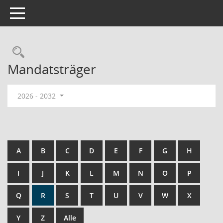
Toggle navigation
Rechercheauswahl
Mandatsträger
2026 - 2032
A
B
C
D
E
F
G
H
I
J
K
L
M
N
O
P
Q
R
S
T
U
V
W
X
Y
Z
Alle