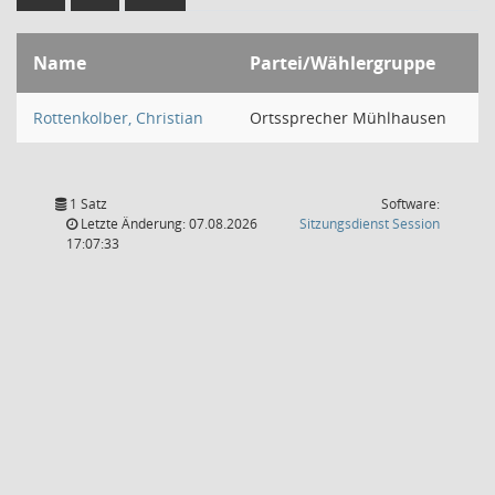
Name
Partei/Wählergruppe
Rottenkolber, Christian
Ortssprecher Mühlhausen
1 Satz
Software:
(Wird in
Letzte Änderung: 07.08.2026
Sitzungsdienst
Session
17:07:33