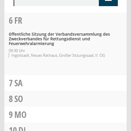
6
FR
öffentliche Sitzung der Verbandsversammlung des
Zweckverbandes für Rettungsdienst und
Feuerwehralarmierung
09:30 Uhr
Ingolstadt, Neues Rathaus, Großer Sitzungssaal, II. OG
7
SA
8
SO
9
MO
10
DI