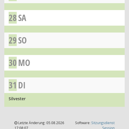
28
SA
29
SO
30
MO
31
DI
Silvester
Letzte Änderung: 05.08.2026
Software:
Sitzungsdienst
(Wird in
17:08:07
Session