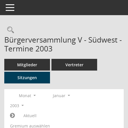
Toggle navigation
Rechercheauswahl
Bürgerversammlung V - Südwest -
Termine 2003
Mitglieder
Vertreter
Sitzungen
Monat
Januar
2003
Aktuell
Gremium auswählen