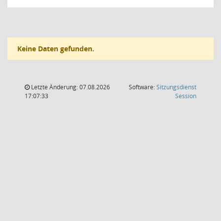
Keine Daten gefunden.
Letzte Änderung: 07.08.2026
Software:
Sitzungsdienst
(Wird in
17:07:33
Session