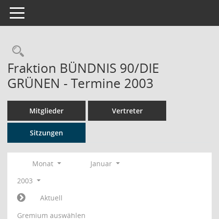
Toggle navigation
Rechercheauswahl
Fraktion BÜNDNIS 90/DIE
GRÜNEN - Termine 2003
Mitglieder
Vertreter
Sitzungen
Monat
Januar
2003
Aktuell
Gremium auswählen