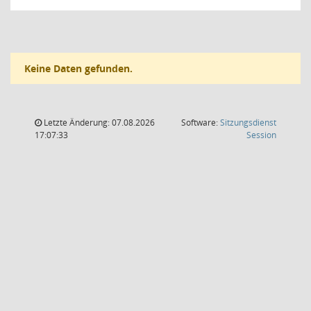
Keine Daten gefunden.
Letzte Änderung: 07.08.2026
Software:
Sitzungsdienst
(Wird in
17:07:33
Session