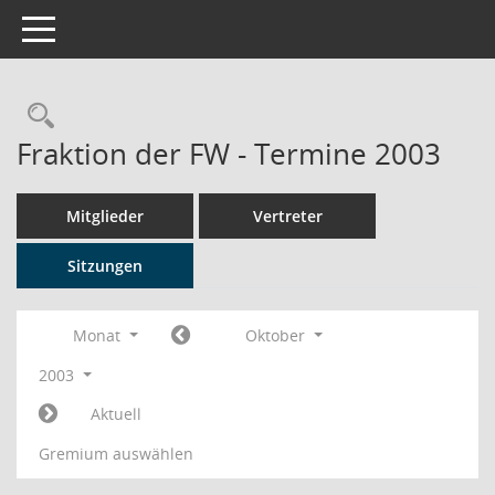
Toggle navigation
Rechercheauswahl
Fraktion der FW - Termine 2003
Mitglieder
Vertreter
Sitzungen
Monat
Oktober
2003
Aktuell
Gremium auswählen