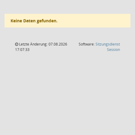
Keine Daten gefunden.
Letzte Änderung: 07.08.2026
Software:
Sitzungsdienst
(Wird in
17:07:33
Session