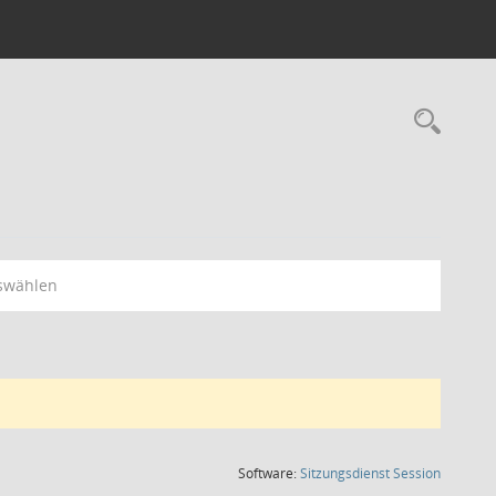
Rec
swählen
(Wird in
Software:
Sitzungsdienst
Session