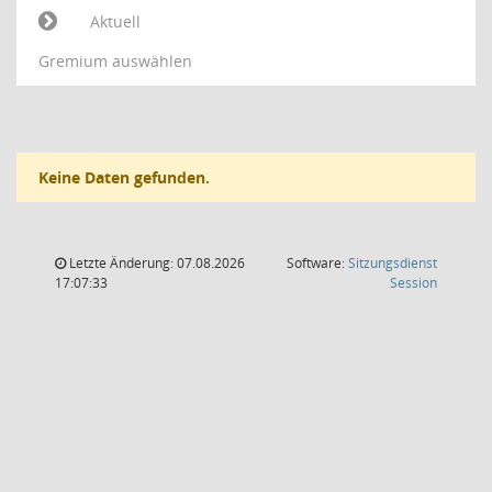
Aktuell
Gremium auswählen
Keine Daten gefunden.
Letzte Änderung: 07.08.2026
Software:
Sitzungsdienst
(Wird in
17:07:33
Session