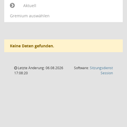
Aktuell
Gremium auswählen
Keine Daten gefunden.
Letzte Änderung: 06.08.2026
Software:
Sitzungsdienst
(Wird in
17:08:20
Session