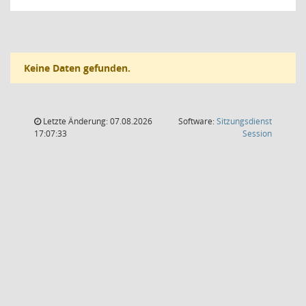
Keine Daten gefunden.
Letzte Änderung: 07.08.2026
Software:
Sitzungsdienst
(Wird in
17:07:33
Session