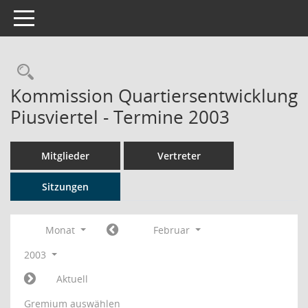
Toggle navigation
Rechercheauswahl
Kommission Quartiersentwicklung
Piusviertel - Termine 2003
Mitglieder
Vertreter
Sitzungen
Monat
Februar
2003
Aktuell
Gremium auswählen