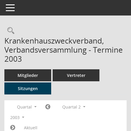
Toggle navigation
Rechercheauswahl
Krankenhauszweckverband,
Verbandsversammlung - Termine
2003
Mitglieder
Vertreter
Sitzungen
Quartal
Quartal 2
2003
Aktuell