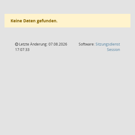
Keine Daten gefunden.
Letzte Änderung: 07.08.2026
Software:
Sitzungsdienst
(Wird in
17:07:33
Session