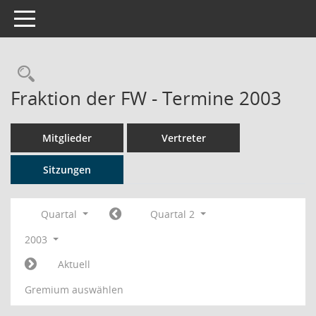
Toggle navigation
Rechercheauswahl
Fraktion der FW - Termine 2003
Mitglieder
Vertreter
Sitzungen
Quartal
Quartal 2
2003
Aktuell
Gremium auswählen