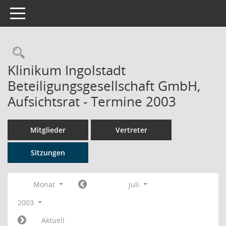
Toggle navigation
Rechercheauswahl
Klinikum Ingolstadt
Beteiligungsgesellschaft GmbH,
Aufsichtsrat - Termine 2003
Mitglieder
Vertreter
Sitzungen
Monat
Juli
2003
Aktuell