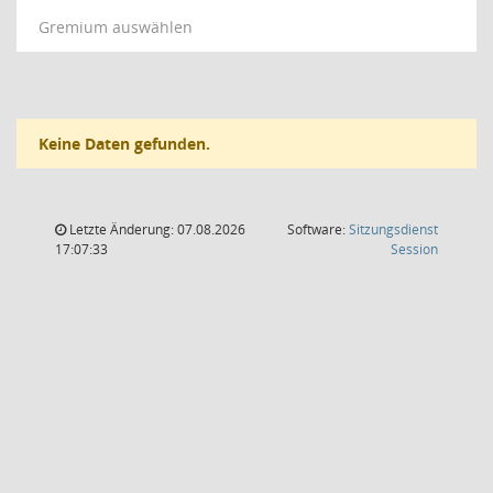
Gremium auswählen
Keine Daten gefunden.
Letzte Änderung: 07.08.2026
Software:
Sitzungsdienst
(Wird in
17:07:33
Session