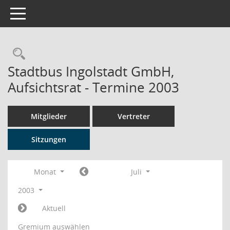
Toggle navigation
Rechercheauswahl
Stadtbus Ingolstadt GmbH,
Aufsichtsrat - Termine 2003
Mitglieder
Vertreter
Sitzungen
Monat
Juli
2003
Aktuell
Gremium auswählen