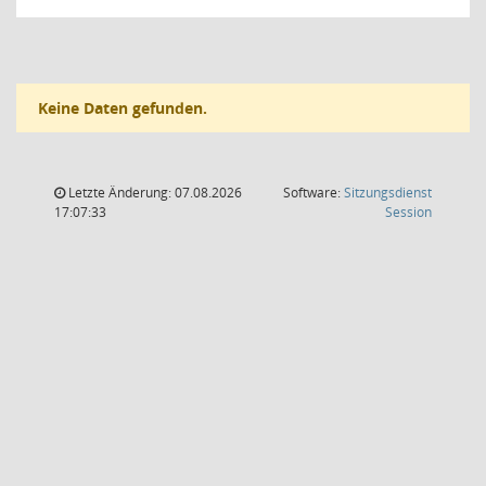
Keine Daten gefunden.
Letzte Änderung: 07.08.2026
Software:
Sitzungsdienst
(Wird in
17:07:33
Session