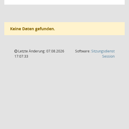
Keine Daten gefunden.
Letzte Änderung: 07.08.2026
Software:
Sitzungsdienst
(Wird in
17:07:33
Session