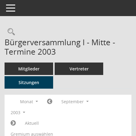
Toggle navigation
Rechercheauswahl
Bürgerversammlung I - Mitte -
Termine 2003
Mitglieder
Vertreter
Sitzungen
Monat
September
2003
Aktuell
Gremium auswählen