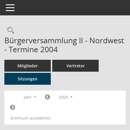
Toggle navigation
Rechercheauswahl
Bürgerversammlung II - Nordwest
- Termine 2004
Mitglieder
Vertreter
Sitzungen
Jahr
2004
Gremium auswählen