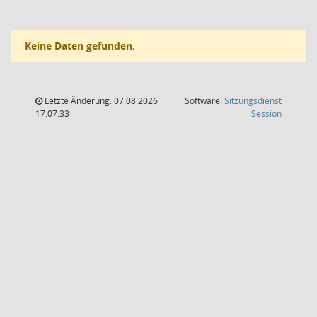
Keine Daten gefunden.
Letzte Änderung: 07.08.2026
Software:
Sitzungsdienst
(Wird in
17:07:33
Session