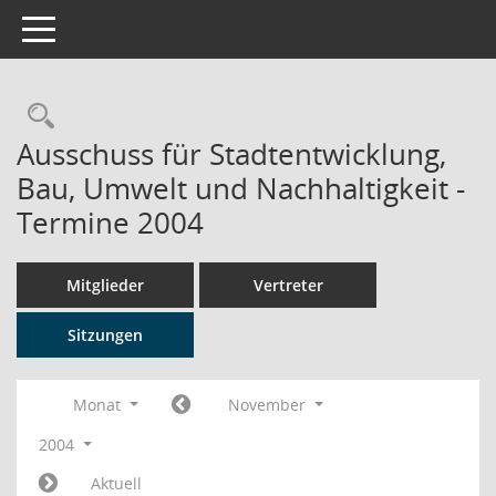
Toggle navigation
Rechercheauswahl
Ausschuss für Stadtentwicklung,
Bau, Umwelt und Nachhaltigkeit -
Termine 2004
Mitglieder
Vertreter
Sitzungen
Monat
November
2004
Aktuell