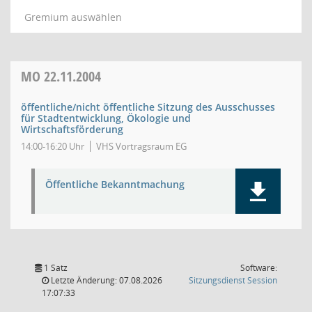
Gremium auswählen
MO
22.11.2004
öffentliche/nicht öffentliche Sitzung des Ausschusses
für Stadtentwicklung, Ökologie und
Wirtschaftsförderung
14:00-16:20 Uhr
VHS Vortragsraum EG
Öffentliche Bekanntmachung
1 Satz
Software:
(Wird in
Letzte Änderung: 07.08.2026
Sitzungsdienst
Session
17:07:33