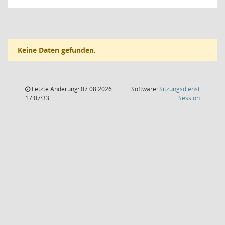
Keine Daten gefunden.
Letzte Änderung: 07.08.2026
Software:
Sitzungsdienst
(Wird in
17:07:33
Session