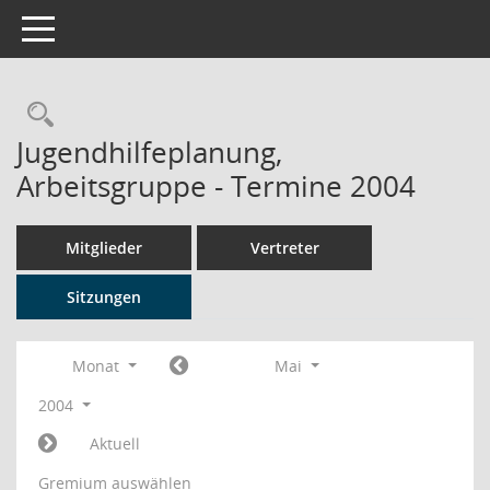
Toggle navigation
Rechercheauswahl
Jugendhilfeplanung,
Arbeitsgruppe - Termine 2004
Mitglieder
Vertreter
Sitzungen
Monat
Mai
2004
Aktuell
Gremium auswählen