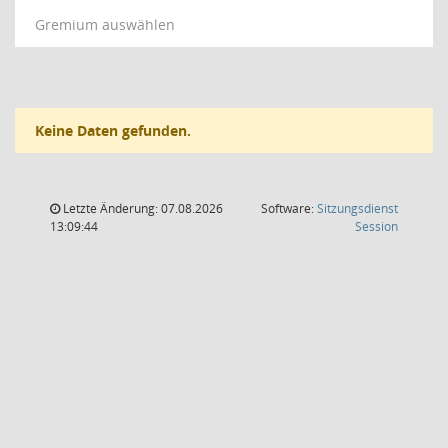
Gremium auswählen
Keine Daten gefunden.
Letzte Änderung: 07.08.2026
Software:
Sitzungsdienst
(Wird in
13:09:44
Session