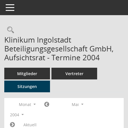
Toggle navigation
Rechercheauswahl
Klinikum Ingolstadt
Beteiligungsgesellschaft GmbH,
Aufsichtsrat - Termine 2004
Mitglieder
Vertreter
Sitzungen
Monat
Mai
2004
Aktuell