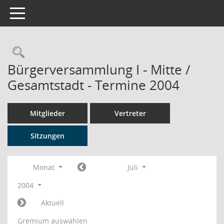
Toggle navigation
Rechercheauswahl
Bürgerversammlung I - Mitte /
Gesamtstadt - Termine 2004
Mitglieder
Vertreter
Sitzungen
Monat
Juli
2004
Aktuell
Gremium auswählen