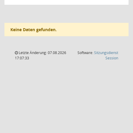
Keine Daten gefunden.
Letzte Änderung: 07.08.2026
Software:
Sitzungsdienst
(Wird in
17:07:33
Session