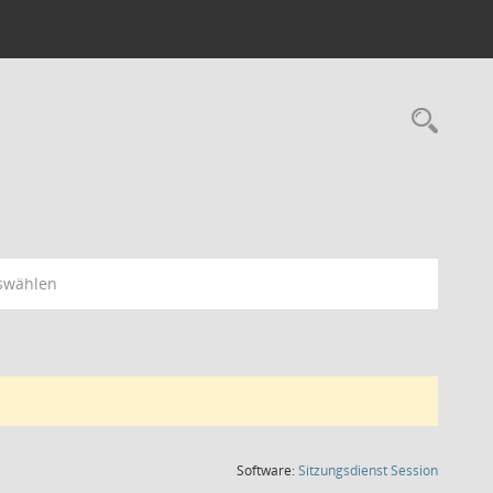
Rec
swählen
(Wird in
Software:
Sitzungsdienst
Session