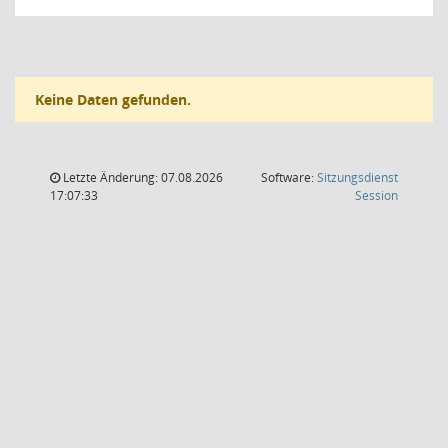
Keine Daten gefunden.
Letzte Änderung: 07.08.2026
Software:
Sitzungsdienst
(Wird in
17:07:33
Session