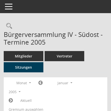
Toggle navigation
Rechercheauswahl
Bürgerversammlung IV - Südost -
Termine 2005
Mitglieder
Vertreter
Sitzungen
Monat
Januar
2005
Aktuell
Gremium auswählen