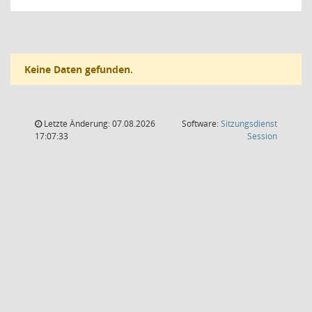
Keine Daten gefunden.
Letzte Änderung: 07.08.2026
Software:
Sitzungsdienst
(Wird in
17:07:33
Session