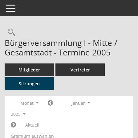
Toggle navigation
Rechercheauswahl
Bürgerversammlung I - Mitte /
Gesamtstadt - Termine 2005
Mitglieder
Vertreter
Sitzungen
Monat
Januar
2005
Aktuell
Gremium auswählen