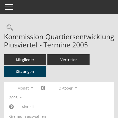
Toggle navigation
Rechercheauswahl
Kommission Quartiersentwicklung
Piusviertel - Termine 2005
Mitglieder
Vertreter
Sitzungen
Monat
Oktober
2005
Aktuell
Gremium auswählen