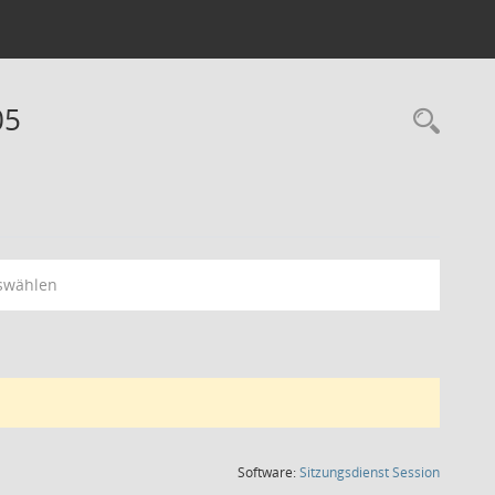
05
Rec
swählen
(Wird in
Software:
Sitzungsdienst
Session