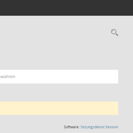
Rec
swählen
(Wird in
Software:
Sitzungsdienst
Session