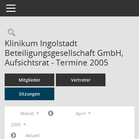
Toggle navigation
Rechercheauswahl
Klinikum Ingolstadt
Beteiligungsgesellschaft GmbH,
Aufsichtsrat - Termine 2005
Mitglieder
Vertreter
Sitzungen
Monat
April
2005
Aktuell