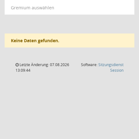
Gremium auswählen
Keine Daten gefunden.
Letzte Änderung: 07.08.2026
Software:
Sitzungsdienst
(Wird in
13:09:44
Session