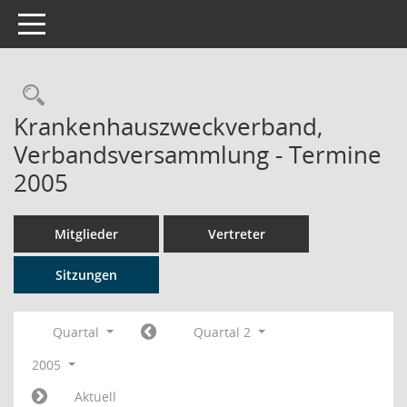
Toggle navigation
Rechercheauswahl
Krankenhauszweckverband,
Verbandsversammlung - Termine
2005
Mitglieder
Vertreter
Sitzungen
Quartal
Quartal 2
2005
Aktuell