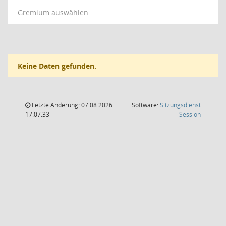
Gremium auswählen
Keine Daten gefunden.
Letzte Änderung: 07.08.2026
Software:
Sitzungsdienst
(Wird in
17:07:33
Session