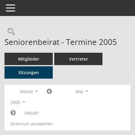
Toggle navigation
Rechercheauswahl
Seniorenbeirat - Termine 2005
Mitglieder
Vertreter
Sitzungen
Monat
Mai
2005
Aktuell
Gremium auswählen