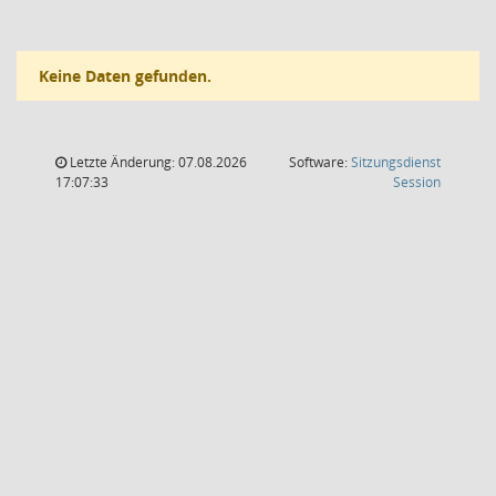
Keine Daten gefunden.
Letzte Änderung: 07.08.2026
Software:
Sitzungsdienst
(Wird in
17:07:33
Session