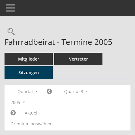
Toggle navigation
Rechercheauswahl
Fahrradbeirat - Termine 2005
Mitglieder
Vertreter
Sitzungen
Quartal
Quartal 3
2005
Aktuell
Gremium auswählen