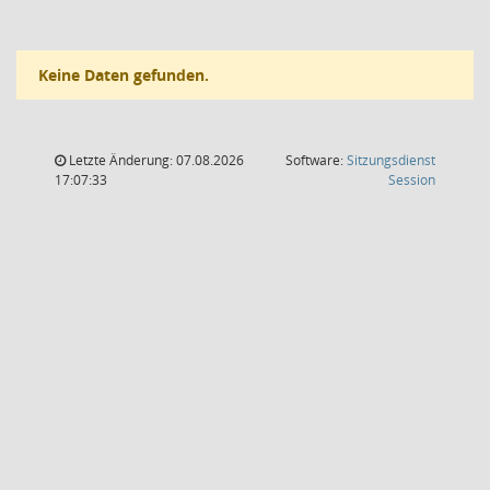
Keine Daten gefunden.
Letzte Änderung: 07.08.2026
Software:
Sitzungsdienst
(Wird in
17:07:33
Session