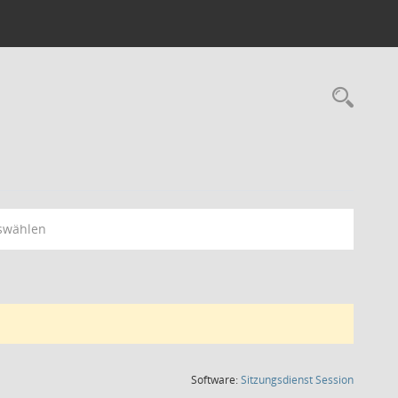
Rec
swählen
(Wird in
Software:
Sitzungsdienst
Session