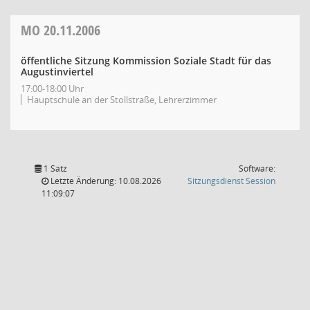
MO
20.11.2006
öffentliche Sitzung Kommission Soziale Stadt für das
Augustinviertel
17:00-18:00 Uhr
Hauptschule an der Stollstraße, Lehrerzimmer
1 Satz
Software:
(Wird in
Letzte Änderung: 10.08.2026
Sitzungsdienst
Session
11:09:07