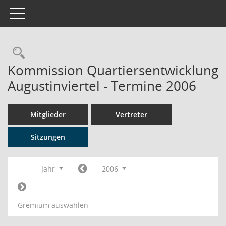
Toggle navigation
Rechercheauswahl
Kommission Quartiersentwicklung
Augustinviertel - Termine 2006
Mitglieder
Vertreter
Sitzungen
Jahr
2006
Gremium auswählen