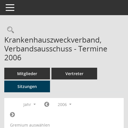
Toggle navigation
Rechercheauswahl
Krankenhauszweckverband,
Verbandsausschuss - Termine
2006
Mitglieder
Vertreter
Sitzungen
Jahr
2006
Gremium auswählen