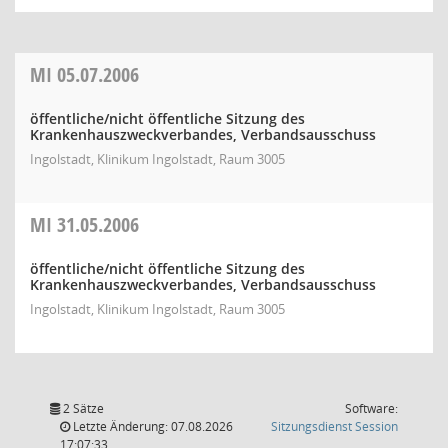
MI
05.07.2006
öffentliche/nicht öffentliche Sitzung des
Krankenhauszweckverbandes, Verbandsausschuss
Ingolstadt, Klinikum Ingolstadt, Raum 3005
MI
31.05.2006
öffentliche/nicht öffentliche Sitzung des
Krankenhauszweckverbandes, Verbandsausschuss
Ingolstadt, Klinikum Ingolstadt, Raum 3005
2 Sätze
Software:
(Wird in
Letzte Änderung: 07.08.2026
Sitzungsdienst
Session
17:07:33