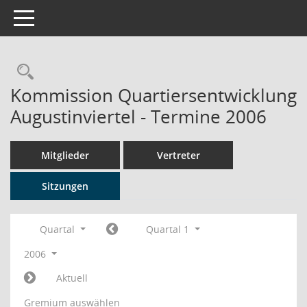
Toggle navigation
Rechercheauswahl
Kommission Quartiersentwicklung
Augustinviertel - Termine 2006
Mitglieder
Vertreter
Sitzungen
Quartal
Quartal 1
2006
Aktuell
Gremium auswählen