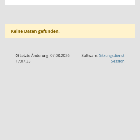
Keine Daten gefunden.
Letzte Änderung: 07.08.2026
Software:
Sitzungsdienst
(Wird in
17:07:33
Session