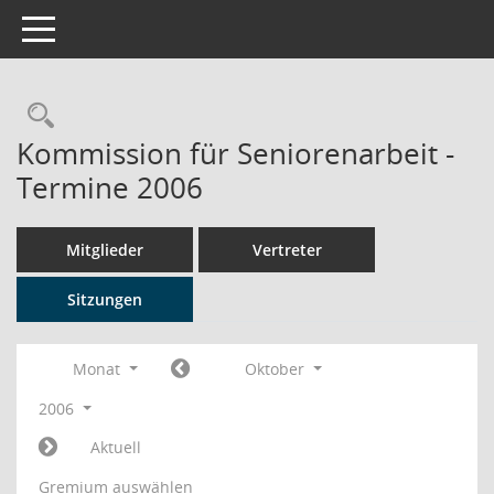
Toggle navigation
Rechercheauswahl
Kommission für Seniorenarbeit -
Termine 2006
Mitglieder
Vertreter
Sitzungen
Monat
Oktober
2006
Aktuell
Gremium auswählen