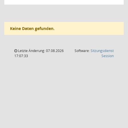
Keine Daten gefunden.
Letzte Änderung: 07.08.2026
Software:
Sitzungsdienst
(Wird in
17:07:33
Session