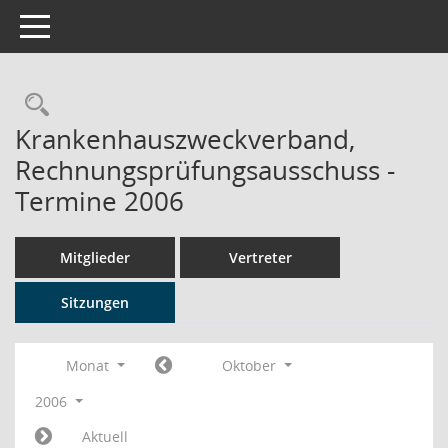
Toggle navigation
Rechercheauswahl
Krankenhauszweckverband,
Rechnungsprüfungsausschuss -
Termine 2006
Mitglieder
Vertreter
Sitzungen
Monat
Oktober
2006
Aktuell