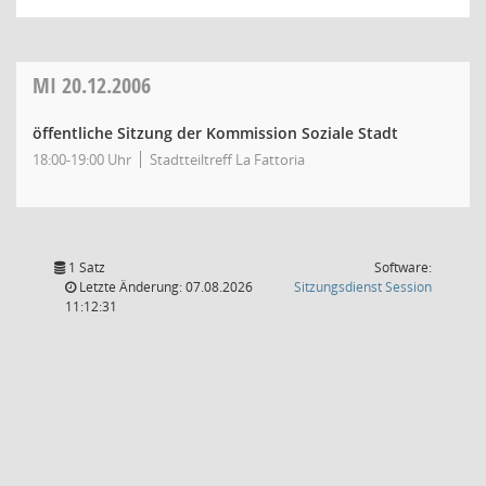
MI
20.12.2006
öffentliche Sitzung der Kommission Soziale Stadt
18:00-19:00 Uhr
Stadtteiltreff La Fattoria
1 Satz
Software:
(Wird in
Letzte Änderung: 07.08.2026
Sitzungsdienst
Session
11:12:31