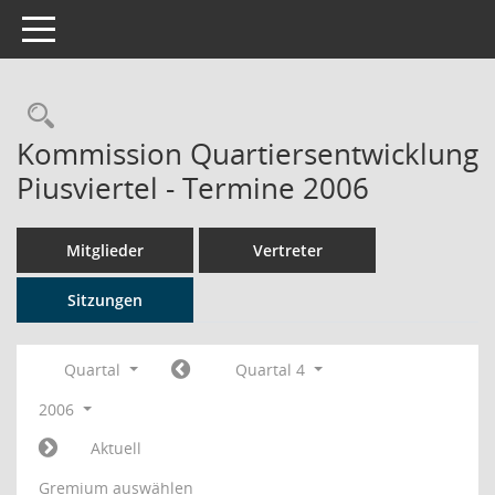
Toggle navigation
Rechercheauswahl
Kommission Quartiersentwicklung
Piusviertel - Termine 2006
Mitglieder
Vertreter
Sitzungen
Quartal
Quartal 4
2006
Aktuell
Gremium auswählen