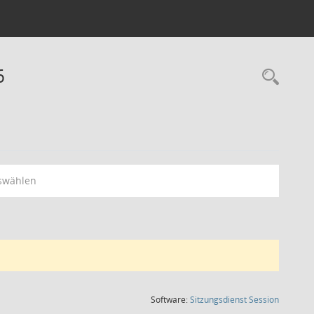
6
Rec
swählen
(Wird in
Software:
Sitzungsdienst
Session