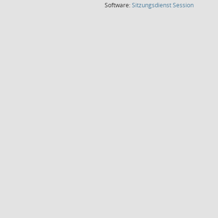
(Wird in
Software:
Sitzungsdienst
Session