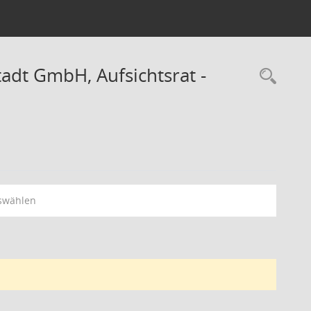
dt GmbH, Aufsichtsrat -
Rec
swählen