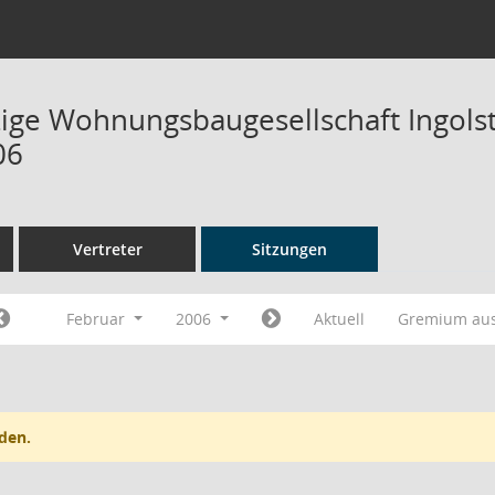
ge Wohnungsbaugesellschaft Ingolsta
06
Vertreter
Sitzungen
Februar
2006
Aktuell
Gremium au
den.