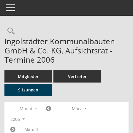
Toggle navigation
Rechercheauswahl
Ingolstädter Kommunalbauten
GmbH & Co. KG, Aufsichtsrat -
Termine 2006
Mitglieder
Vertreter
Sitzungen
Monat
März
2006
Aktuell