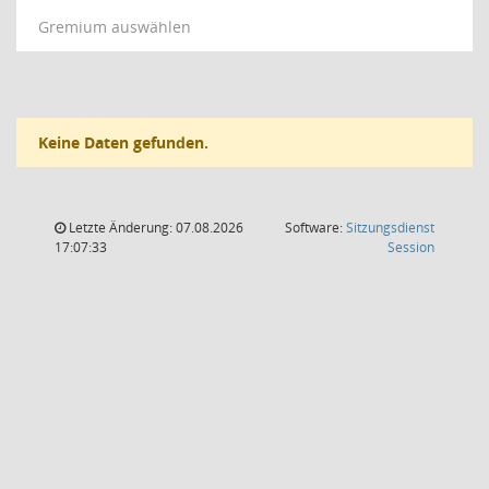
Gremium auswählen
Keine Daten gefunden.
Letzte Änderung: 07.08.2026
Software:
Sitzungsdienst
(Wird in
17:07:33
Session