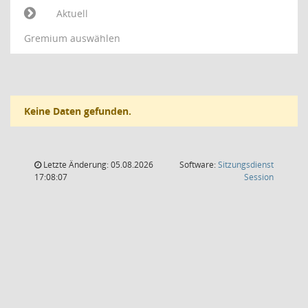
Aktuell
Gremium auswählen
Keine Daten gefunden.
Letzte Änderung: 05.08.2026
Software:
Sitzungsdienst
(Wird in
17:08:07
Session