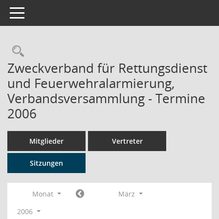
Toggle navigation
Rechercheauswahl
Zweckverband für Rettungsdienst
und Feuerwehralarmierung,
Verbandsversammlung - Termine
2006
Mitglieder
Vertreter
Sitzungen
Monat
März
2006