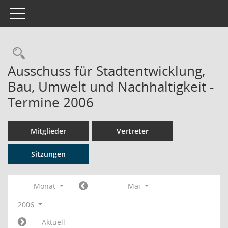
Toggle navigation
Rechercheauswahl
Ausschuss für Stadtentwicklung,
Bau, Umwelt und Nachhaltigkeit -
Termine 2006
Mitglieder
Vertreter
Sitzungen
Monat
Mai
2006
Aktuell